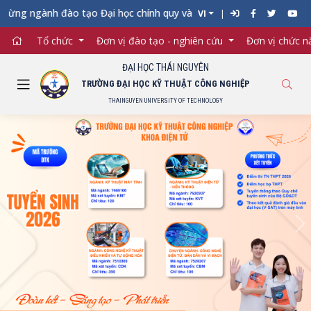
 ngành đào tạo Đại học chính quy vào Trường Đại học Kỹ thuật C
VI
Tổ chức
Đơn vị đào tạo - nghiên cứu
Đơn vị chức 
ĐẠI HỌC THÁI NGUYÊN
TRƯỜNG ĐẠI HỌC KỸ THUẬT CÔNG NGHIỆP
THAINGUYEN UNIVERSITY OF TECHNOLOGY
Previous
Ne