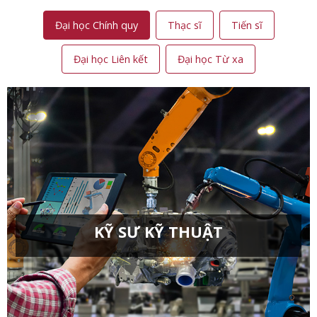
Đại học Chính quy
Thạc sĩ
Tiến sĩ
Đại học Liên kết
Đại học Từ xa
KỸ SƯ KỸ THUẬT
Kỹ thuật cơ khí chương trình tiên tiến
Kỹ thuật điện chương trình tiên tiến
Kỹ thuật Cơ điện tử
Kỹ thuật cơ khí