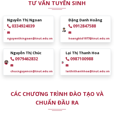
TƯ VẤN TUYỂN SINH
Nguyễn Thị Ngoan
Đặng Danh Hoằng
0334924039
0912847588
nguyenthingoan@tnut.edu.vn
hoangktd1977@tnut.edu.vn
Nguyễn Thị Chúc
Lại Thị Thanh Hoa
0979462832
0987100988
chucnguyencn@tnut.edu.vn
laithithanhhoa@tnut.edu.vn
CÁC CHƯƠNG TRÌNH ĐÀO TẠO VÀ
CHUẨN ĐẦU RA