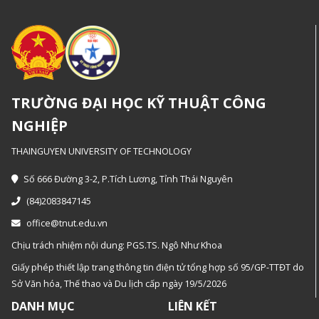
TRƯỜNG ĐẠI HỌC KỸ THUẬT CÔNG
NGHIỆP
THAINGUYEN UNIVERSITY OF TECHNOLOGY
Số 666 Đường 3-2, P.Tích Lương, Tỉnh Thái Nguyên
(84)2083847145
office@tnut.edu.vn
Chịu trách nhiệm nội dung: PGS.TS. Ngô Như Khoa
Giấy phép thiết lập trang thông tin điện tử tổng hợp số 95/GP-TTĐT do
Sở Văn hóa, Thế thao và Du lịch cấp ngày 19/5/2026
DANH MỤC
LIÊN KẾT