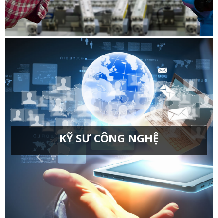
Kỹ thuật Cơ khí động lực
Kỹ thuật điện
Kỹ thuật điện tử viễn thông
Kỹ thuật điều khiển và tự động hóa
Kỹ thuật máy tính
Kỹ thuật môi trường
Kỹ thuật vật liệu
Kỹ thuật xây dựng
Kỹ thuật Robot
Kỹ thuật điện, điện tử
KỸ SƯ CÔNG NGHỆ
Công nghệ chế tạo máy
Công nghệ kỹ thuật cơ khí
Công nghệ kỹ thuật điện điện tử
Công nghệ kỹ thuật điều khiển và tự động hóa
Công nghệ kỹ thuật ô tô
Chuyên ngành: Công nghệ điện tử, bán dẫn và vi