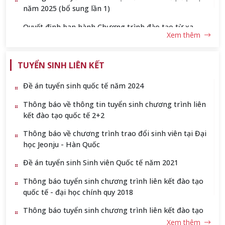
năm 2025 (bổ sung lần 1)
Quyết định ban hành Chương trình đào tạo từ xa
Xem thêm
ngành Kỹ thuật máy tính
Đề án tuyển sinh đào tạo từ xa ngành Kỹ thuật máy
TUYỂN SINH LIÊN KẾT
tính
Đề án tuyển sinh quốc tế năm 2024
Thông báo về thông tin tuyển sinh chương trình liên
kết đào tạo quốc tế 2+2
Thông báo về chương trình trao đổi sinh viên tại Đại
học Jeonju - Hàn Quốc
Đề án tuyển sinh Sinh viên Quốc tế năm 2021
Thông báo tuyển sinh chương trình liên kết đào tạo
quốc tế - đại học chính quy 2018
Thông báo tuyển sinh chương trình liên kết đào tạo
đại học chính quy và du học nước ngoài năm 2014
Xem thêm