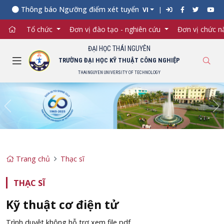
Thông báo Ngưỡng điểm xét tuyển đối với từng ngành đào tạo
VI
Tổ chức
Đơn vị đào tạo - nghiên cứu
Đơn vị chức 
ĐẠI HỌC THÁI NGUYÊN
TRƯỜNG ĐẠI HỌC KỸ THUẬT CÔNG NGHIỆP
THAINGUYEN UNIVERSITY OF TECHNOLOGY
Previous
Ne
Trang chủ
Thạc sĩ
THẠC SĨ
Kỹ thuật cơ điện tử
Trình duyệt không hỗ trợ xem file pdf.