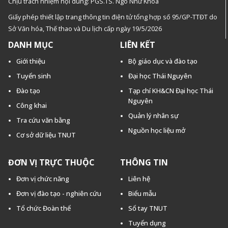
Chịu trách nhiệm nội dung: PGS.TS. Ngô Như Khoa
Giấy phép thiết lập trang thông tin điện tử tổng hợp số 95/GP-TTĐT do
Sở Văn hóa, Thế thao và Du lịch cấp ngày 19/5/2026
DANH MỤC
LIÊN KẾT
Giới thiệu
Bộ giáo dục và đào tạo
Tuyển sinh
Đại học Thái Nguyên
Đào tạo
Tạp chí KH&CN Đại học Thái
Nguyên
Công khai
Quản lý nhân sự
Tra cứu văn bằng
Nguồn học liệu mở
Cơ sở dữ liệu TNUT
ĐƠN VỊ TRỰC THUỘC
THÔNG TIN
Đơn vị chức năng
Liên hệ
Đơn vị đào tạo - nghiên cứu
Biểu mẫu
Tổ chức Đoàn thể
Sổ tay TNUT
Tuyển dụng