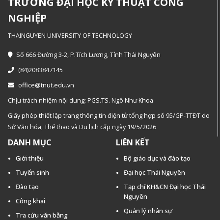
TRƯỜNG ĐẠI HỌC KỸ THUẬT CÔNG
NGHIỆP
THAINGUYEN UNIVERSITY OF TECHNOLOGY
Số 666 Đường 3-2, P.Tích Lương, Tỉnh Thái Nguyên
(84)2083847145
office@tnut.edu.vn
Chịu trách nhiệm nội dung: PGS.TS. Ngô Như Khoa
Giấy phép thiết lập trang thông tin điện tử tổng hợp số 95/GP-TTĐT do
Sở Văn hóa, Thế thao và Du lịch cấp ngày 19/5/2026
DANH MỤC
LIÊN KẾT
Giới thiệu
Bộ giáo dục và đào tạo
Tuyển sinh
Đại học Thái Nguyên
Đào tạo
Tạp chí KH&CN Đại học Thái
Nguyên
Công khai
Quản lý nhân sự
Tra cứu văn bằng