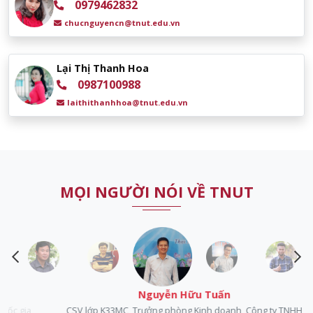
0979462832
chucnguyencn@tnut.edu.vn
Lại Thị Thanh Hoa
0987100988
laithithanhhoa@tnut.edu.vn
MỌI NGƯỜI NÓI VỀ TNUT
Nguyễn Hữu Tuấn
a
CSV lớp K33MC, Trưởng phòng Kinh doanh, Công ty TNHH