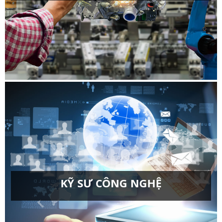
Kỹ thuật cơ khí chương trình tiên tiến
Kỹ thuật điện chương trình tiên tiến
Kỹ thuật Cơ điện tử
Kỹ thuật cơ khí
Kỹ thuật Cơ khí động lực
Kỹ thuật điện
Kỹ thuật điện tử viễn thông
Kỹ thuật điều khiển và tự động hóa
Kỹ thuật máy tính
Kỹ thuật môi trường
Kỹ thuật vật liệu
Kỹ thuật xây dựng
Kỹ thuật Robot
Kỹ thuật điện, điện tử
KỸ SƯ CÔNG NGHỆ
Công nghệ chế tạo máy
Công nghệ kỹ thuật cơ khí