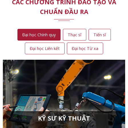
CÁC CHƯƠNG TRÌNH ĐÀO TẠO VÀ
CHUẨN ĐẦU RA
Đại học Chính quy
Thạc sĩ
Tiến sĩ
Đại học Liên kết
Đại học Từ xa
KỸ SƯ KỸ THUẬT