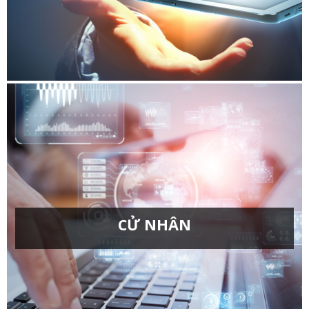
Công nghệ kỹ thuật điện điện tử
Công nghệ kỹ thuật điều khiển và tự động hóa
Công nghệ kỹ thuật ô tô
Chuyên ngành: Công nghệ điện tử, bán dẫn và vi
mạch
CỬ NHÂN
Kinh tế công nghiệp
Ngôn ngữ Anh
Quản lý công nghiệp