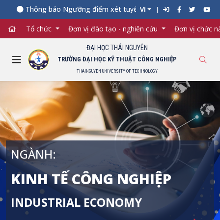
hông báo Ngưỡng điểm xét tuyển đối với từng ngành đào tạo Đại 
VI
Tổ chức
Đơn vị đào tạo - nghiên cứu
Đơn vị chức 
ĐẠI HỌC THÁI NGUYÊN
TRƯỜNG ĐẠI HỌC KỸ THUẬT CÔNG NGHIỆP
THAINGUYEN UNIVERSITY OF TECHNOLOGY
NGÀNH:
KINH TẾ CÔNG NGHIỆP
INDUSTRIAL ECONOMY