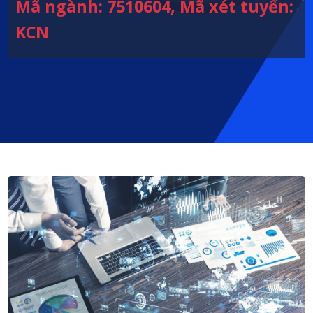
Mã ngành: 7510604, Mã xét tuyển:
KCN