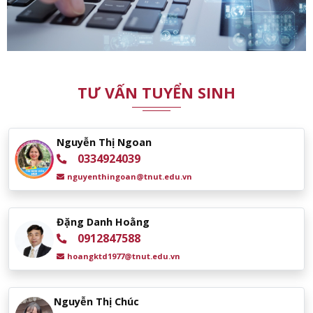
TƯ VẤN TUYỂN SINH
Nguyễn Thị Ngoan
0334924039
nguyenthingoan@tnut.edu.vn
Đặng Danh Hoằng
0912847588
hoangktd1977@tnut.edu.vn
Nguyễn Thị Chúc