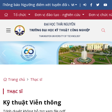
Thông báo Ngưỡng điểm xét tuyển đối với từng ngành đào tạo Đại 
VI
Tổ chức
Đơn vị đào tạo - nghiên cứu
Đơn vị chức 
ĐẠI HỌC THÁI NGUYÊN
TRƯỜNG ĐẠI HỌC KỸ THUẬT CÔNG NGHIỆP
THAINGUYEN UNIVERSITY OF TECHNOLOGY
Previous
Ne
Trang chủ
Thạc sĩ
THẠC SĨ
Kỹ thuật Viễn thông
Trình duyệt không hỗ trợ xem file pdf.