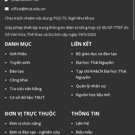
office@tnut.edu.vn
Chịu trách nhiệm nội dung: PGS.TS. Ngô Như Khoa
Giấy phép thiết lập trang thông tin điện tử tổng hợp số 95/GP-TTĐT do
Sở Văn hóa, Thế thao và Du lịch cấp ngày 19/5/2026
DANH MỤC
LIÊN KẾT
Giới thiệu
Bộ giáo dục và đào tạo
Tuyển sinh
Đại học Thái Nguyên
Đào tạo
Tạp chí KH&CN Đại học Thái
Nguyên
Công khai
Quản lý nhân sự
Tra cứu văn bằng
Nguồn học liệu mở
Cơ sở dữ liệu TNUT
ĐƠN VỊ TRỰC THUỘC
THÔNG TIN
Đơn vị chức năng
Liên hệ
Đơn vị đào tạo - nghiên cứu
Biểu mẫu