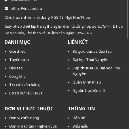
office@tnut.edu.vn
Chịu trách nhiệm nội dung: PGS.TS. Ngô Như Khoa
Giấy phép thiết lập trang thông tin điện tử tổng hợp số 95/GP-TTĐT do
Sở Văn hóa, Thế thao và Du lịch cấp ngày 19/5/2026
DANH MỤC
LIÊN KẾT
Giới thiệu
Bộ giáo dục và đào tạo
Tuyển sinh
Đại học Thái Nguyên
Đào tạo
Tạp chí KH&CN Đại học Thái
Nguyên
Công khai
Quản lý nhân sự
Tra cứu văn bằng
Nguồn học liệu mở
Cơ sở dữ liệu TNUT
ĐƠN VỊ TRỰC THUỘC
THÔNG TIN
Đơn vị chức năng
Liên hệ
Đơn vị đào tạo - nghiên cứu
Biểu mẫu