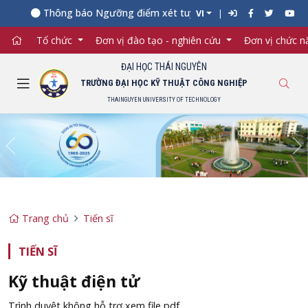
Thông báo Ngưỡng điểm xét tuyển đối với từng ngành đào 
VI
Tổ chức
Đơn vị đào tạo - nghiên cứu
Đơn vị chức 
ĐẠI HỌC THÁI NGUYÊN
TRƯỜNG ĐẠI HỌC KỸ THUẬT CÔNG NGHIỆP
THAINGUYEN UNIVERSITY OF TECHNOLOGY
Previous
Ne
Trang chủ
Tiến sĩ
TIẾN SĨ
Kỹ thuật điện tử
Trình duyệt không hỗ trợ xem file pdf.