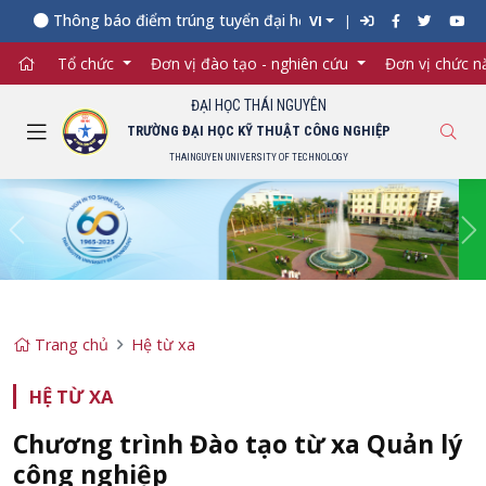
Thông báo điểm trúng tuyển đại học chính quy năm 2026 (đợt 
VI
Tổ chức
Đơn vị đào tạo - nghiên cứu
Đơn vị chức 
ĐẠI HỌC THÁI NGUYÊN
TRƯỜNG ĐẠI HỌC KỸ THUẬT CÔNG NGHIỆP
THAINGUYEN UNIVERSITY OF TECHNOLOGY
Previous
Ne
Trang chủ
Hệ từ xa
HỆ TỪ XA
Chương trình Đào tạo từ xa Quản lý
công nghiệp