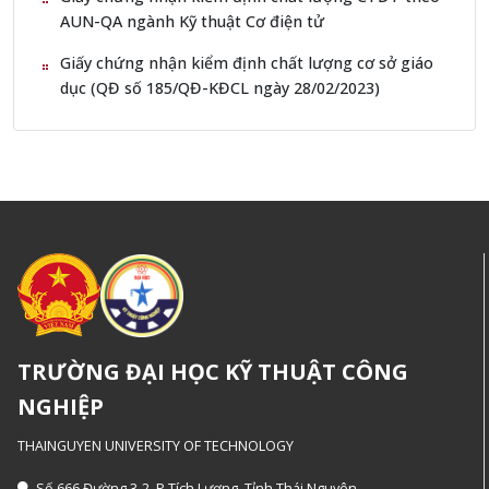
AUN-QA ngành Kỹ thuật Cơ điện tử
Giấy chứng nhận kiểm định chất lượng cơ sở giáo
dục (QĐ số 185/QĐ-KĐCL ngày 28/02/2023)
TRƯỜNG ĐẠI HỌC KỸ THUẬT CÔNG
NGHIỆP
THAINGUYEN UNIVERSITY OF TECHNOLOGY
Số 666 Đường 3-2, P.Tích Lương, Tỉnh Thái Nguyên