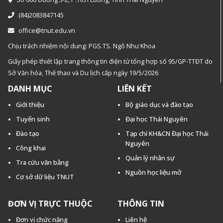
(84)2083847145
office@tnut.edu.vn
Chịu trách nhiệm nội dung: PGS.TS. Ngô Như Khoa
Giấy phép thiết lập trang thông tin điện tử tổng hợp số 95/GP-TTĐT do
Sở Văn hóa, Thế thao và Du lịch cấp ngày 19/5/2026
DANH MỤC
LIÊN KẾT
Giới thiệu
Bộ giáo dục và đào tạo
Tuyển sinh
Đại học Thái Nguyên
Đào tạo
Tạp chí KH&CN Đại học Thái
Nguyên
Công khai
Quản lý nhân sự
Tra cứu văn bằng
Nguồn học liệu mở
Cơ sở dữ liệu TNUT
ĐƠN VỊ TRỰC THUỘC
THÔNG TIN
Đơn vị chức năng
Liên hệ