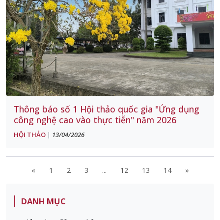
Thông báo số 1 Hội thảo quốc gia "Ứng dụng
công nghệ cao vào thực tiễn" năm 2026
HỘI THẢO
13/04/2026
|
«
1
2
3
...
12
13
14
»
DANH MỤC