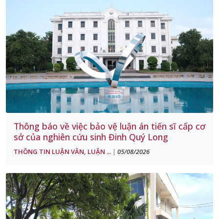
Thông báo về việc bảo vệ luận án tiến sĩ cấp cơ
sở của nghiên cứu sinh Đinh Quý Long
THÔNG TIN LUẬN VĂN, LUẬN ...
05/08/2026
|