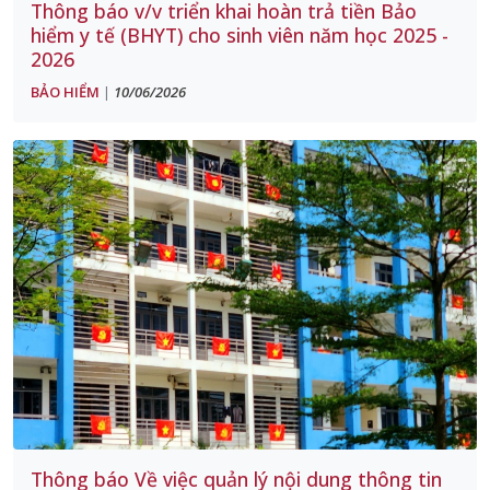
Thông báo v/v triển khai hoàn trả tiền Bảo
hiểm y tế (BHYT) cho sinh viên năm học 2025 -
2026
BẢO HIỂM
10/06/2026
|
Thông báo Về việc quản lý nội dung thông tin