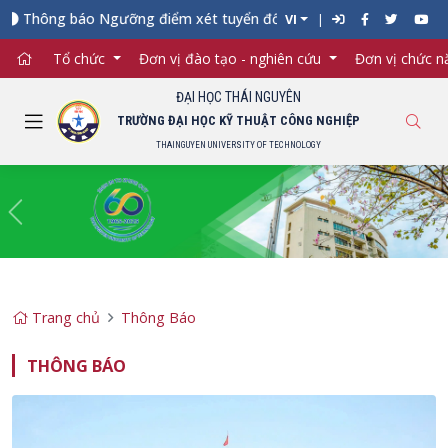
báo Ngưỡng điểm xét tuyển đối với từng ngành đào tạo Đại học c
VI
Tổ chức
Đơn vị đào tạo - nghiên cứu
Đơn vị chức 
ĐẠI HỌC THÁI NGUYÊN
TRƯỜNG ĐẠI HỌC KỸ THUẬT CÔNG NGHIỆP
THAINGUYEN UNIVERSITY OF TECHNOLOGY
Previous
Ne
Trang chủ
Thông Báo
THÔNG BÁO