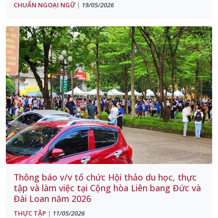
CHUẨN NGOẠI NGỮ
19/05/2026
|
Thông báo v/v tổ chức Hội thảo du học, thực
tập và làm việc tại Cộng hòa Liên bang Đức và
Đài Loan năm 2026
THỰC TẬP
11/05/2026
|