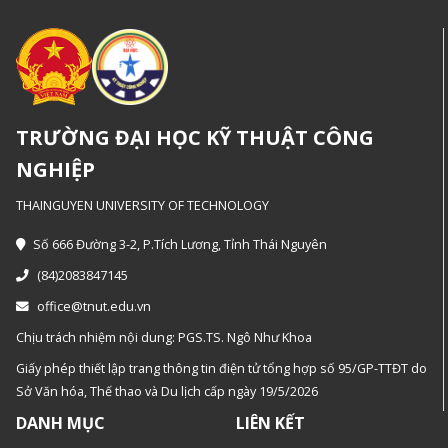
TRƯỜNG ĐẠI HỌC KỸ THUẬT CÔNG
NGHIỆP
THAINGUYEN UNIVERSITY OF TECHNOLOGY
Số 666 Đường 3-2, P.Tích Lương, Tỉnh Thái Nguyên
(84)2083847145
office@tnut.edu.vn
Chịu trách nhiệm nội dung: PGS.TS. Ngô Như Khoa
Giấy phép thiết lập trang thông tin điện tử tổng hợp số 95/GP-TTĐT do
Sở Văn hóa, Thế thao và Du lịch cấp ngày 19/5/2026
DANH MỤC
LIÊN KẾT