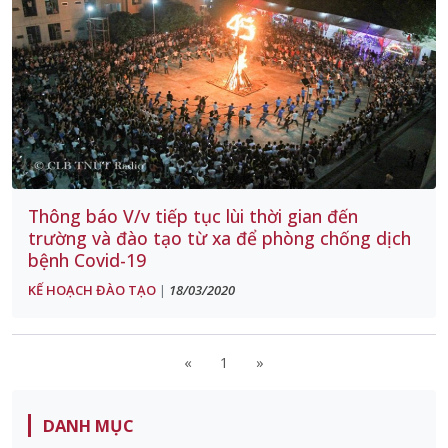
Thông báo V/v tiếp tục lùi thời gian đến
trường và đào tạo từ xa để phòng chống dịch
bệnh Covid-19
KẾ HOẠCH ĐÀO TẠO
18/03/2020
|
«
1
»
DANH MỤC