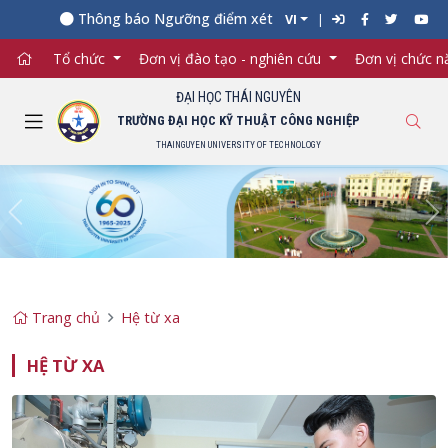
Thông báo Ngưỡng điểm xét tuyển đối với từng ngành đào
VI
Tổ chức
Đơn vị đào tạo - nghiên cứu
Đơn vị chức 
ĐẠI HỌC THÁI NGUYÊN
TRƯỜNG ĐẠI HỌC KỸ THUẬT CÔNG NGHIỆP
THAINGUYEN UNIVERSITY OF TECHNOLOGY
Previous
Ne
Trang chủ
Hệ từ xa
HỆ TỪ XA