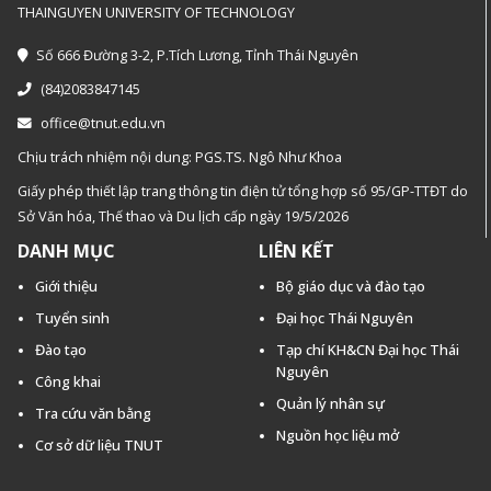
THAINGUYEN UNIVERSITY OF TECHNOLOGY
Số 666 Đường 3-2, P.Tích Lương, Tỉnh Thái Nguyên
(84)2083847145
office@tnut.edu.vn
Chịu trách nhiệm nội dung: PGS.TS. Ngô Như Khoa
Giấy phép thiết lập trang thông tin điện tử tổng hợp số 95/GP-TTĐT do
Sở Văn hóa, Thế thao và Du lịch cấp ngày 19/5/2026
DANH MỤC
LIÊN KẾT
Giới thiệu
Bộ giáo dục và đào tạo
Tuyển sinh
Đại học Thái Nguyên
Đào tạo
Tạp chí KH&CN Đại học Thái
Nguyên
Công khai
Quản lý nhân sự
Tra cứu văn bằng
Nguồn học liệu mở
Cơ sở dữ liệu TNUT