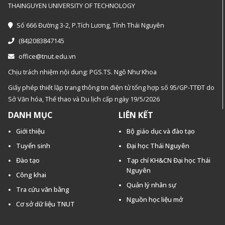
THAINGUYEN UNIVERSITY OF TECHNOLOGY
Số 666 Đường 3-2, P.Tích Lương, Tỉnh Thái Nguyên
(84)2083847145
office@tnut.edu.vn
Chịu trách nhiệm nội dung: PGS.TS. Ngô Như Khoa
Giấy phép thiết lập trang thông tin điện tử tổng hợp số 95/GP-TTĐT do
Sở Văn hóa, Thế thao và Du lịch cấp ngày 19/5/2026
DANH MỤC
LIÊN KẾT
Giới thiệu
Bộ giáo dục và đào tạo
Tuyển sinh
Đại học Thái Nguyên
Đào tạo
Tạp chí KH&CN Đại học Thái
Nguyên
Công khai
Quản lý nhân sự
Tra cứu văn bằng
Nguồn học liệu mở
Cơ sở dữ liệu TNUT