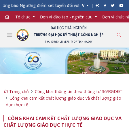
ng báo Ngưỡng điểm xét tuyển đối với từng ngành đào tạo Đại họ
VI
Tổ chức
Đơn vị đào tạo - nghiên cứu
Đơn vị chức 
ĐẠI HỌC THÁI NGUYÊN
TRƯỜNG ĐẠI HỌC KỸ THUẬT CÔNG NGHIỆP
THAINGUYEN UNIVERSITY OF TECHNOLOGY
Previous
Ne
Trang chủ
Công khai thông tin theo thông tư 36/BGDĐT
Công khai cam kết chất lượng giáo dục và chất lượng giáo
dục thực tế
CÔNG KHAI CAM KẾT CHẤT LƯỢNG GIÁO DỤC VÀ
CHẤT LƯỢNG GIÁO DỤC THỰC TẾ