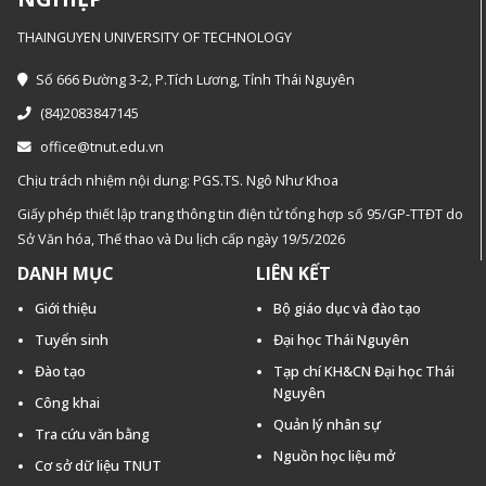
THAINGUYEN UNIVERSITY OF TECHNOLOGY
Số 666 Đường 3-2, P.Tích Lương, Tỉnh Thái Nguyên
(84)2083847145
office@tnut.edu.vn
Chịu trách nhiệm nội dung: PGS.TS. Ngô Như Khoa
Giấy phép thiết lập trang thông tin điện tử tổng hợp số 95/GP-TTĐT do
Sở Văn hóa, Thế thao và Du lịch cấp ngày 19/5/2026
DANH MỤC
LIÊN KẾT
Giới thiệu
Bộ giáo dục và đào tạo
Tuyển sinh
Đại học Thái Nguyên
Đào tạo
Tạp chí KH&CN Đại học Thái
Nguyên
Công khai
Quản lý nhân sự
Tra cứu văn bằng
Nguồn học liệu mở
Cơ sở dữ liệu TNUT