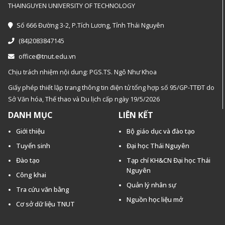
THAINGUYEN UNIVERSITY OF TECHNOLOGY
Số 666 Đường 3-2, P.Tích Lương, Tỉnh Thái Nguyên
(84)2083847145
office@tnut.edu.vn
Chịu trách nhiệm nội dung: PGS.TS. Ngô Như Khoa
Giấy phép thiết lập trang thông tin điện tử tổng hợp số 95/GP-TTĐT do
Sở Văn hóa, Thế thao và Du lịch cấp ngày 19/5/2026
DANH MỤC
LIÊN KẾT
Giới thiệu
Bộ giáo dục và đào tạo
Tuyển sinh
Đại học Thái Nguyên
Đào tạo
Tạp chí KH&CN Đại học Thái
Nguyên
Công khai
Quản lý nhân sự
Tra cứu văn bằng
Nguồn học liệu mở
Cơ sở dữ liệu TNUT