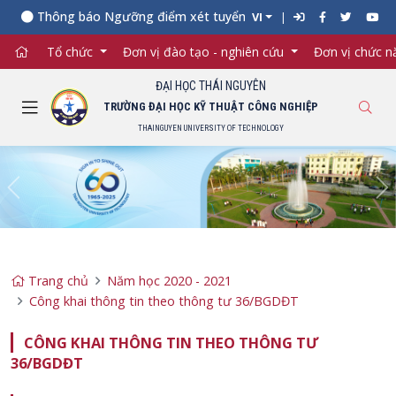
Thông báo Ngưỡng điểm xét tuyển đối với từng ngành đào tạo
VI
Tổ chức
Đơn vị đào tạo - nghiên cứu
Đơn vị chức 
ĐẠI HỌC THÁI NGUYÊN
TRƯỜNG ĐẠI HỌC KỸ THUẬT CÔNG NGHIỆP
THAINGUYEN UNIVERSITY OF TECHNOLOGY
Previous
Ne
Trang chủ
Năm học 2020 - 2021
Công khai thông tin theo thông tư 36/BGDĐT
CÔNG KHAI THÔNG TIN THEO THÔNG TƯ
36/BGDĐT