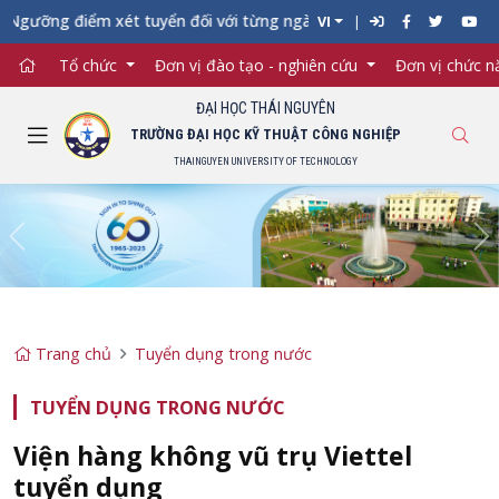
gưỡng điểm xét tuyển đối với từng ngành đào tạo Đại học chính q
VI
Tổ chức
Đơn vị đào tạo - nghiên cứu
Đơn vị chức 
ĐẠI HỌC THÁI NGUYÊN
TRƯỜNG ĐẠI HỌC KỸ THUẬT CÔNG NGHIỆP
THAINGUYEN UNIVERSITY OF TECHNOLOGY
Previous
Ne
Trang chủ
Tuyển dụng trong nước
TUYỂN DỤNG TRONG NƯỚC
Viện hàng không vũ trụ Viettel
tuyển dụng