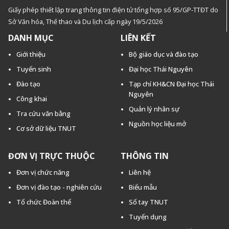
Giấy phép thiết lập trang thông tin điện tử tổng hợp số 95/GP-TTĐT do
Sở Văn hóa, Thế thao và Du lịch cấp ngày 19/5/2026
DANH MỤC
LIÊN KẾT
Giới thiệu
Bộ giáo dục và đào tạo
Tuyển sinh
Đại học Thái Nguyên
Đào tạo
Tạp chí KH&CN Đại học Thái
Nguyên
Công khai
Quản lý nhân sự
Tra cứu văn bằng
Nguồn học liệu mở
Cơ sở dữ liệu TNUT
ĐƠN VỊ TRỰC THUỘC
THÔNG TIN
Đơn vị chức năng
Liên hệ
Đơn vị đào tạo - nghiên cứu
Biểu mẫu
Tổ chức Đoàn thể
Sổ tay TNUT
Tuyển dụng