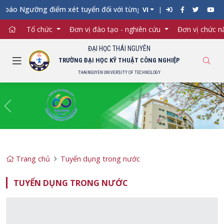
gưỡng điểm xét tuyển đối với từng ngành đào tạo Đại học chính 
VI
Tổ chức
Đơn vị đào tạo - nghiên cứu
Đơn vị chức 
ĐẠI HỌC THÁI NGUYÊN
TRƯỜNG ĐẠI HỌC KỸ THUẬT CÔNG NGHIỆP
THAINGUYEN UNIVERSITY OF TECHNOLOGY
Previous
Ne
Trang chủ
Tuyển dụng trong nước
TUYỂN DỤNG TRONG NƯỚC