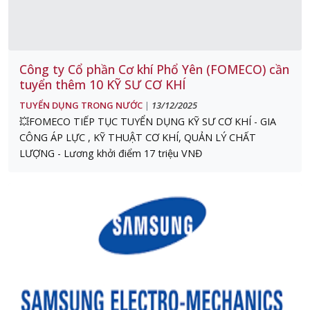
Công ty Cổ phần Cơ khí Phổ Yên (FOMECO) cần
tuyển thêm 10 KỸ SƯ CƠ KHÍ
TUYỂN DỤNG TRONG NƯỚC
13/12/2025
|
💥FOMECO TIẾP TỤC TUYỂN DỤNG KỸ SƯ CƠ KHÍ - GIA
CÔNG ÁP LỰC , KỸ THUẬT CƠ KHÍ, QUẢN LÝ CHẤT
LƯỢNG - Lương khởi điểm 17 triệu VNĐ