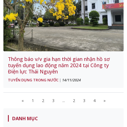
Thông báo v/v gia hạn thời gian nhận hồ sơ
tuyển dụng lao động năm 2024 tại Công ty
Điện lực Thái Nguyên
TUYỂN DỤNG TRONG NƯỚC
14/11/2024
|
«
1
2
3
...
2
3
4
»
DANH MỤC