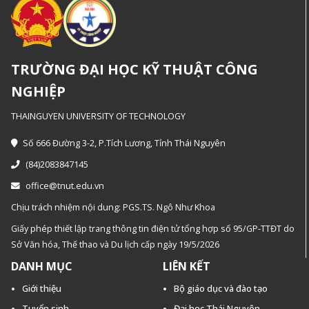
TRƯỜNG ĐẠI HỌC KỸ THUẬT CÔNG
NGHIỆP
THAINGUYEN UNIVERSITY OF TECHNOLOGY
Số 666 Đường 3-2, P.Tích Lương, Tỉnh Thái Nguyên
(84)2083847145
office@tnut.edu.vn
Chịu trách nhiệm nội dung: PGS.TS. Ngô Như Khoa
Giấy phép thiết lập trang thông tin điện tử tổng hợp số 95/GP-TTĐT do
Sở Văn hóa, Thế thao và Du lịch cấp ngày 19/5/2026
DANH MỤC
LIÊN KẾT
Giới thiệu
Bộ giáo dục và đào tạo
Tuyển sinh
Đại học Thái Nguyên