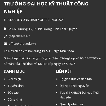
TRƯỜNG ĐẠI HỌC KỸ THUẬT CÔNG
NGHIỆP
THAINGUYEN UNIVERSITY OF TECHNOLOGY
Số 666 Đường 3-2, P.Tích Lương, Tỉnh Thái Nguyên
(84)2083847145
office@tnut.edu.vn
Chịu trách nhiệm nội dung: PGS.TS. Ngô Như Khoa
Giấy phép thiết lập trang thông tin điện tử tổng hợp số 95/GP-TTĐT do
Sở Văn hóa, Thế thao và Du lịch cấp ngày 19/5/2026
DANH MỤC
LIÊN KẾT
Giới thiệu
Bộ giáo dục và đào tạo
Tuyển sinh
Đại học Thái Nguyên
Đào tạo
Tạp chí KH&CN Đại học Thái
Nguyên
Công khai
Quản lý nhân sự