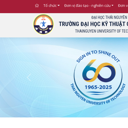
Tổ chức
Đơn vị đào tạo - nghiên cứu
Đơn v
ĐẠI HỌC THÁI NGUYÊN
TRƯỜNG ĐẠI HỌC KỸ THUẬT 
THAINGUYEN UNIVERSITY OF TE
Previous