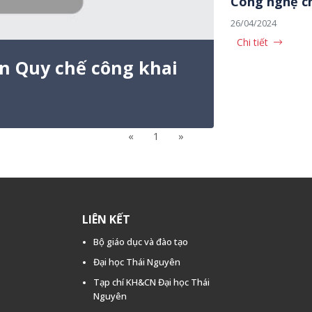
Công nghệ c
26/04/2024
Chi tiết
ện Quy chế công khai
«
1
»
LIÊN KẾT
Bộ giáo dục và đào tạo
Đại học Thái Nguyên
Tạp chí KH&CN Đại học Thái
Nguyên