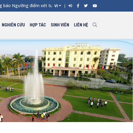
o Ngưỡng điểm xét tuyển đối với từng ngành đào tạo Đại học chí
VI
NGHIÊN CỨU
HỢP TÁC
SINH VIÊN
LIÊN HỆ
Next