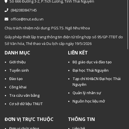
Số 666 Đường 3-2, P.Tích Lương, Tỉnh Thái Nguyên
(84)2083847145
office@tnut.edu.vn
Chịu trách nhiệm nội dung: PGS.TS. Ngô Như Khoa
Giấy phép thiết lập trang thông tin điện tử tổng hợp số 95/GP-TTĐT do
Sở Văn hóa, Thế thao và Du lịch cấp ngày 19/5/2026
DANH MỤC
LIÊN KẾT
Giới thiệu
Bộ giáo dục và đào tạo
Tuyển sinh
Đại học Thái Nguyên
Đào tạo
Tạp chí KH&CN Đại học Thái
Nguyên
Công khai
Quản lý nhân sự
Tra cứu văn bằng
Nguồn học liệu mở
Cơ sở dữ liệu TNUT
ĐƠN VỊ TRỰC THUỘC
THÔNG TIN
Đơn vị chức năng
Liên hệ