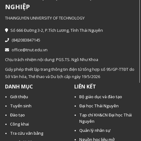
NGHIỆP
THAINGUYEN UNIVERSITY OF TECHNOLOGY
Số 666 Đường 3-2, P.Tích Lương, Tỉnh Thái Nguyên
(84)2083847145
office@tnut.edu.vn
Chịu trách nhiệm nội dung: PGS.TS. Ngô Như Khoa
Giấy phép thiết lập trang thông tin điện tử tổng hợp số 95/GP-TTĐT do
Sở Văn hóa, Thế thao và Du lịch cấp ngày 19/5/2026
DANH MỤC
LIÊN KẾT
Giới thiệu
Bộ giáo dục và đào tạo
Tuyển sinh
Đại học Thái Nguyên
Đào tạo
Tạp chí KH&CN Đại học Thái
Nguyên
Công khai
Quản lý nhân sự
Tra cứu văn bằng
Nguồn học liệu mở