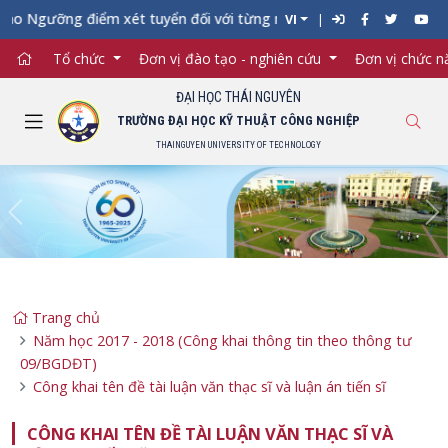
o Ngưỡng điểm xét tuyển đối với từng ngành đào tạo Đại học chín
VI
Tổ chức
Đơn vị đào tạo - nghiên cứu
Đơn vị chức 
ĐẠI HỌC THÁI NGUYÊN
TRƯỜNG ĐẠI HỌC KỸ THUẬT CÔNG NGHIỆP
THAINGUYEN UNIVERSITY OF TECHNOLOGY
Previous
Ne
Trang chủ
Năm học 2017 - 2018 (Công khai thông tin theo thông tư
09/BGDĐT)
Công khai tên đề tài luận văn thạc sĩ và luận án tiến sĩ
CÔNG KHAI TÊN ĐỀ TÀI LUẬN VĂN THẠC SĨ VÀ