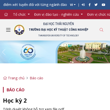
ểm xét tuyển đối với từng ngành đào tạo Đại học chính quy vào 
VI
Tổ chức
Đơn vị đào tạo - nghiên cứu
Đơn vị chức 
ĐẠI HỌC THÁI NGUYÊN
TRƯỜNG ĐẠI HỌC KỸ THUẬT CÔNG NGHIỆP
THAINGUYEN UNIVERSITY OF TECHNOLOGY
Previous
Ne
Trang chủ
Báo cáo
BÁO CÁO
Học kỳ 2
Trình duyệt không hỗ trợ xem file pdf.