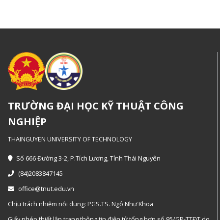
TRƯỜNG ĐẠI HỌC KỸ THUẬT CÔNG
NGHIỆP
THAINGUYEN UNIVERSITY OF TECHNOLOGY
Số 666 Đường 3-2, P.Tích Lương, Tỉnh Thái Nguyên
(84)2083847145
office@tnut.edu.vn
Chịu trách nhiệm nội dung: PGS.TS. Ngô Như Khoa
Giấy phép thiết lập trang thông tin điện tử tổng hợp số 95/GP-TTĐT do