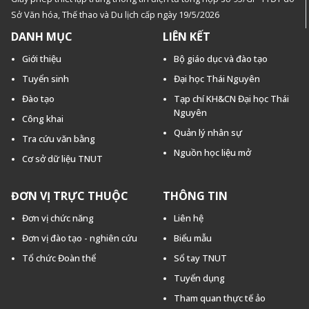
Sở Văn hóa, Thế thao và Du lịch cấp ngày 19/5/2026
DANH MỤC
LIÊN KẾT
Giới thiệu
Bộ giáo dục và đào tạo
Tuyển sinh
Đại học Thái Nguyên
Đào tạo
Tạp chí KH&CN Đại học Thái
Nguyên
Công khai
Quản lý nhân sự
Tra cứu văn bằng
Nguồn học liệu mở
Cơ sở dữ liệu TNUT
ĐƠN VỊ TRỰC THUỘC
THÔNG TIN
Đơn vị chức năng
Liên hệ
Đơn vị đào tạo - nghiên cứu
Biểu mẫu
Tổ chức Đoàn thể
Sổ tay TNUT
Tuyển dụng
Tham quan thực tế ảo