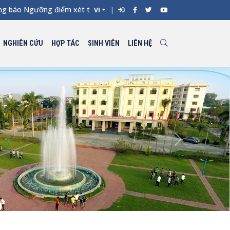
o Ngưỡng điểm xét tuyển đối với từng ngành đào tạo Đại học chí
VI
NGHIÊN CỨU
HỢP TÁC
SINH VIÊN
LIÊN HỆ
Next