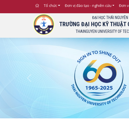
Tổ chức
Đơn vị đào tạo - nghiên cứu
Đơn v
ĐẠI HỌC THÁI NGUYÊN
TRƯỜNG ĐẠI HỌC KỸ THUẬT 
THAINGUYEN UNIVERSITY OF TE
Previous