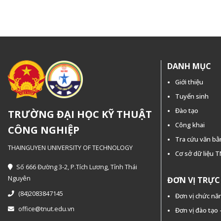
DANH MỤC
Giới thiệu
Tuyển sinh
Đào tạo
TRƯỜNG ĐẠI HỌC KỸ THUẬT
Công khai
CÔNG NGHIỆP
Tra cứu văn b
THAINGUYEN UNIVERSITY OF TECHNOLOGY
Cơ sở dữ liệu 
Số 666 Đường 3-2, P.Tích Lương, Tỉnh Thái
Nguyên
ĐƠN VỊ TRỰ
(84)2083847145
Đơn vị chức nă
office@tnut.edu.vn
Đơn vị đào tạo