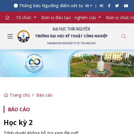
Thông báo Ngưỡng điểm xét tuyển đối với từng ngành đào 
VI
Tổ chức
Đơn vị đào tạo - nghiên cứu
Đơn vị chức 
ĐẠI HỌC THÁI NGUYÊN
TRƯỜNG ĐẠI HỌC KỸ THUẬT CÔNG NGHIỆP
THAINGUYEN UNIVERSITY OF TECHNOLOGY
Previous
Ne
Trang chủ
Báo cáo
BÁO CÁO
Học kỳ 2
Trình duyệt không hỗ trợ xem file pdf.