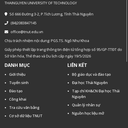
THAINGUYEN UNIVERSITY OF TECHNOLOGY
Số 666 Đường 3-2, P.Tích Lương, Tỉnh Thái Nguyên
(84)2083847145
office@tnut.edu.vn
Chịu trách nhiệm nội dung: PGS.TS. Ngô Như Khoa
Giấy phép thiết lập trang thông tin điện tử tổng hợp số 95/GP-TTĐT do
Sở Văn hóa, Thế thao và Du lịch cấp ngày 19/5/2026
DANH MỤC
LIÊN KẾT
Giới thiệu
Bộ giáo dục và đào tạo
Tuyển sinh
Đại học Thái Nguyên
Đào tạo
Tạp chí KH&CN Đại học Thái
Nguyên
Công khai
Quản lý nhân sự
Tra cứu văn bằng
Nguồn học liệu mở
Cơ sở dữ liệu TNUT