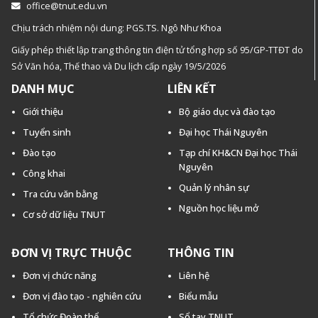
office@tnut.edu.vn
Chịu trách nhiệm nội dung: PGS.TS. Ngô Như Khoa
Giấy phép thiết lập trang thông tin điện tử tổng hợp số 95/GP-TTĐT do
Sở Văn hóa, Thế thao và Du lịch cấp ngày 19/5/2026
DANH MỤC
LIÊN KẾT
Giới thiệu
Bộ giáo dục và đào tạo
Tuyển sinh
Đại học Thái Nguyên
Đào tạo
Tạp chí KH&CN Đại học Thái
Nguyên
Công khai
Quản lý nhân sự
Tra cứu văn bằng
Nguồn học liệu mở
Cơ sở dữ liệu TNUT
ĐƠN VỊ TRỰC THUỘC
THÔNG TIN
Đơn vị chức năng
Liên hệ
Đơn vị đào tạo - nghiên cứu
Biểu mẫu
Tổ chức Đoàn thể
Sổ tay TNUT