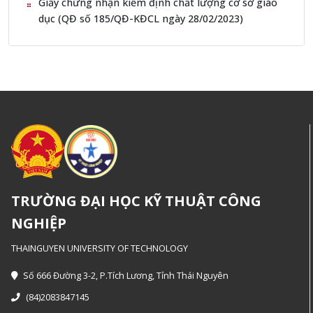
Giấy chứng nhận kiểm định chất lượng cơ sở giáo
dục (QĐ số 185/QĐ-KĐCL ngày 28/02/2023)
TRƯỜNG ĐẠI HỌC KỸ THUẬT CÔNG
NGHIỆP
THAINGUYEN UNIVERSITY OF TECHNOLOGY
Số 666 Đường 3-2, P.Tích Lương, Tỉnh Thái Nguyên
(84)2083847145