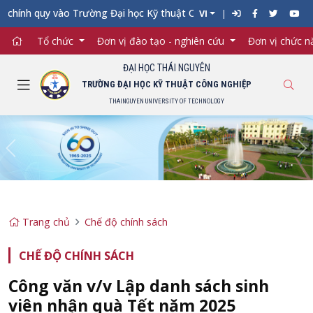
chính quy vào Trường Đại học Kỹ thuật Công nghiệp đợt 1 năm 20
VI
Tổ chức
Đơn vị đào tạo - nghiên cứu
Đơn vị chức 
ĐẠI HỌC THÁI NGUYÊN
TRƯỜNG ĐẠI HỌC KỸ THUẬT CÔNG NGHIỆP
THAINGUYEN UNIVERSITY OF TECHNOLOGY
Previous
Ne
Trang chủ
Chế độ chính sách
CHẾ ĐỘ CHÍNH SÁCH
Công văn v/v Lập danh sách sinh
viên nhận quà Tết năm 2025