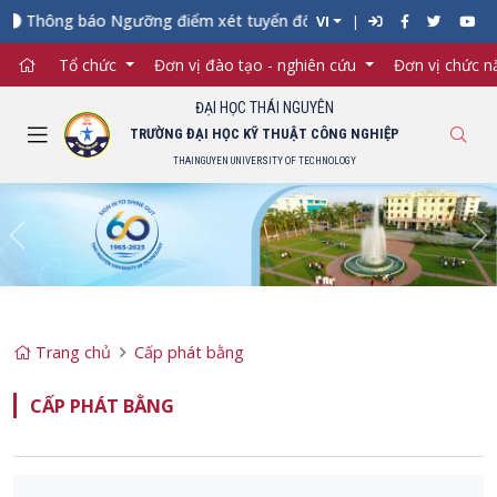
Thông báo Ngưỡng điểm xét tuyển đối với từng ngành đào tạo Đạ
VI
Tổ chức
Đơn vị đào tạo - nghiên cứu
Đơn vị chức 
ĐẠI HỌC THÁI NGUYÊN
TRƯỜNG ĐẠI HỌC KỸ THUẬT CÔNG NGHIỆP
THAINGUYEN UNIVERSITY OF TECHNOLOGY
Previous
Ne
Trang chủ
Cấp phát bằng
CẤP PHÁT BẰNG