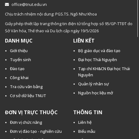
office@tnut.edu.vn
Chịu trách nhiệm nội dung: PGS.TS. Ngô Như Khoa
Giấy phép thiết lập trang thông tin điện tử tổng hợp số 95/GP-TTĐT do
Sở Văn hóa, Thế thao và Du lịch cấp ngày 19/5/2026
DANH MỤC
LIÊN KẾT
Giới thiệu
Bộ giáo dục và đào tạo
Tuyển sinh
Đại học Thái Nguyên
Đào tạo
Tạp chí KH&CN Đại học Thái
Nguyên
Công khai
Quản lý nhân sự
Tra cứu văn bằng
Nguồn học liệu mở
Cơ sở dữ liệu TNUT
ĐƠN VỊ TRỰC THUỘC
THÔNG TIN
Đơn vị chức năng
Liên hệ
Đơn vị đào tạo - nghiên cứu
Biểu mẫu