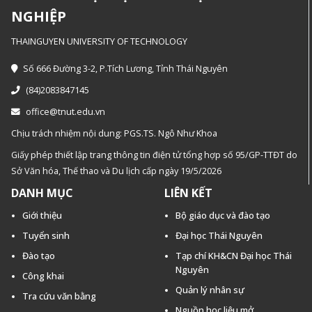
NGHIỆP
THAINGUYEN UNIVERSITY OF TECHNOLOGY
Số 666 Đường 3-2, P.Tích Lương, Tỉnh Thái Nguyên
(84)2083847145
office@tnut.edu.vn
Chịu trách nhiệm nội dung: PGS.TS. Ngô Như Khoa
Giấy phép thiết lập trang thông tin điện tử tổng hợp số 95/GP-TTĐT do
Sở Văn hóa, Thế thao và Du lịch cấp ngày 19/5/2026
DANH MỤC
LIÊN KẾT
Giới thiệu
Bộ giáo dục và đào tạo
Tuyển sinh
Đại học Thái Nguyên
Đào tạo
Tạp chí KH&CN Đại học Thái
Nguyên
Công khai
Quản lý nhân sự
Tra cứu văn bằng
Nguồn học liệu mở