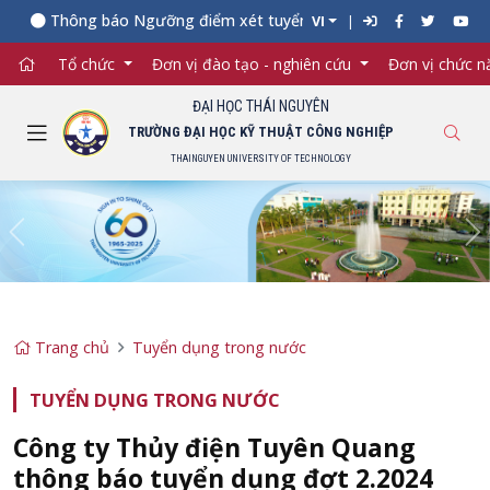
Thông báo Ngưỡng điểm xét tuyển đối với từng ngành đào tạo
VI
Tổ chức
Đơn vị đào tạo - nghiên cứu
Đơn vị chức 
ĐẠI HỌC THÁI NGUYÊN
TRƯỜNG ĐẠI HỌC KỸ THUẬT CÔNG NGHIỆP
THAINGUYEN UNIVERSITY OF TECHNOLOGY
Previous
Ne
Trang chủ
Tuyển dụng trong nước
TUYỂN DỤNG TRONG NƯỚC
Công ty Thủy điện Tuyên Quang
thông báo tuyển dụng đợt 2.2024