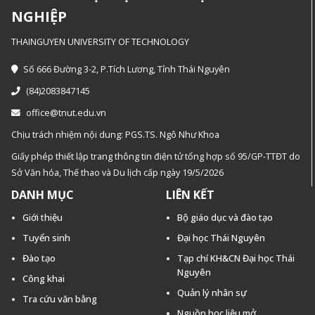
NGHIỆP
THAINGUYEN UNIVERSITY OF TECHNOLOGY
Số 666 Đường 3-2, P.Tích Lương, Tỉnh Thái Nguyên
(84)2083847145
office@tnut.edu.vn
Chịu trách nhiệm nội dung: PGS.TS. Ngô Như Khoa
Giấy phép thiết lập trang thông tin điện tử tổng hợp số 95/GP-TTĐT do
Sở Văn hóa, Thế thao và Du lịch cấp ngày 19/5/2026
DANH MỤC
LIÊN KẾT
Giới thiệu
Bộ giáo dục và đào tạo
Tuyển sinh
Đại học Thái Nguyên
Đào tạo
Tạp chí KH&CN Đại học Thái
Nguyên
Công khai
Quản lý nhân sự
Tra cứu văn bằng
Nguồn học liệu mở