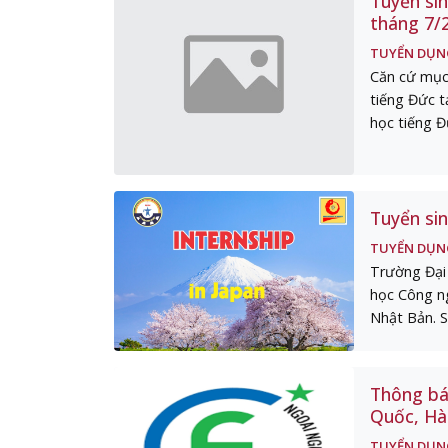
Tuyển sin
tháng 7/
TUYỂN DỤN
Căn cứ mục
tiếng Đức t
học tiếng Đứ
Tuyển si
TUYỂN DỤN
Trường Đại 
học Công ng
Nhật Bản. S
Thông báo
Quốc, Hà
TUYỂN DỤN