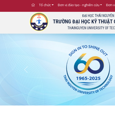
Tổ chức
Đơn vị đào tạo - nghiên cứu
Đơn v
ĐẠI HỌC THÁI NGUYÊN
TRƯỜNG ĐẠI HỌC KỸ THUẬT 
THAINGUYEN UNIVERSITY OF TE
Previous