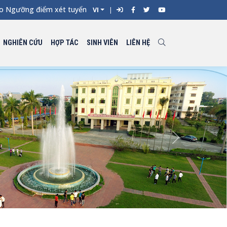
g điểm xét tuyển đối với từng ngành đào tạo Đại học chính quy 
VI
NGHIÊN CỨU
HỢP TÁC
SINH VIÊN
LIÊN HỆ
Next