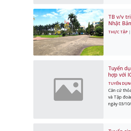
TB v/v tr
Nhật Bả
THỰC TẬP
Tuyển dụn
hợp với 
TUYỂN DỤN
Căn cứ thỏa
và Tập đoà
ngày 03/10