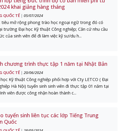
h lớp tiếng Đức trình độ cơ bản miễn phí từ
2024 khai giảng hàng tháng
G QUỐC TẾ
05/07/2024
|
 tiêu mở rộng phong trào học ngoại ngữ trong đó có
ại trường Đại học Kỹ thuật Công nghiệp; Căn cứ nhu cầu
c của sinh viên để đi làm việc kỹ sư/du h...
nh chương trình thực tập 1 năm tại Nhật Bản
G QUỐC TẾ
20/06/2024
|
học Kỹ thuật Công nghiệp phối hơp với Cty LETCO ( Đại
hiệp Hà Nội) tuyển sinh sinh viên đi thực tập 01 năm tại
Inh viên được công nhận hoàn thành c...
 tuyển sinh liên tục các lớp Tiếng Trung
n Quốc
G QUỐC TẾ
28/05/2024
|