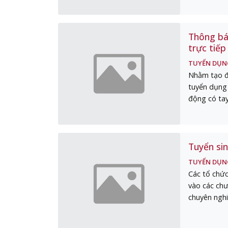
Thông bá
trực tiế
TUYỂN DỤN
Nhằm tạo đi
tuyển dụng 
động có tay
Tuyển si
TUYỂN DỤN
Các tổ chức
vào các chư
chuyên nghi