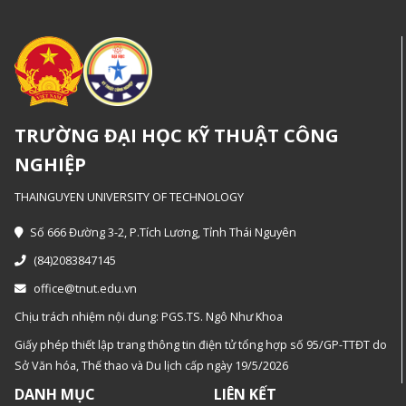
TRƯỜNG ĐẠI HỌC KỸ THUẬT CÔNG
NGHIỆP
THAINGUYEN UNIVERSITY OF TECHNOLOGY
Số 666 Đường 3-2, P.Tích Lương, Tỉnh Thái Nguyên
(84)2083847145
office@tnut.edu.vn
Chịu trách nhiệm nội dung: PGS.TS. Ngô Như Khoa
Giấy phép thiết lập trang thông tin điện tử tổng hợp số 95/GP-TTĐT do
Sở Văn hóa, Thế thao và Du lịch cấp ngày 19/5/2026
DANH MỤC
LIÊN KẾT