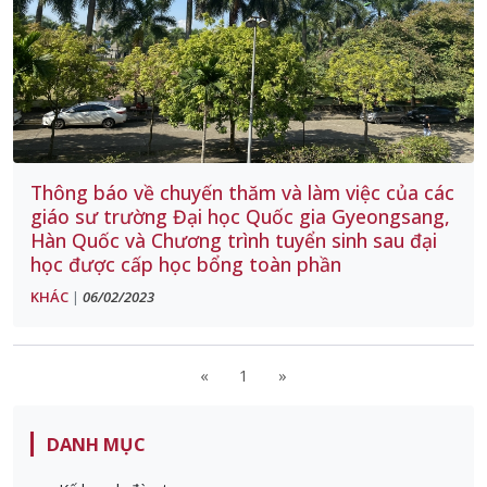
Thông báo về chuyến thăm và làm việc của các
giáo sư trường Đại học Quốc gia Gyeongsang,
Hàn Quốc và Chương trình tuyển sinh sau đại
học được cấp học bổng toàn phần
KHÁC
06/02/2023
|
«
1
»
DANH MỤC