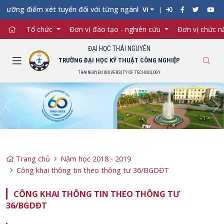
ỡng điểm xét tuyển đối với từng ngành đào tạo Đại học chính qu
VI
Tổ chức
Đơn vị đào tạo - nghiên cứu
Đơn vị chức 
ĐẠI HỌC THÁI NGUYÊN
TRƯỜNG ĐẠI HỌC KỸ THUẬT CÔNG NGHIỆP
THAINGUYEN UNIVERSITY OF TECHNOLOGY
Previous
Ne
Trang chủ
Năm học 2018 - 2019
Công khai thông tin theo thông tư 36/BGDĐT
CÔNG KHAI THÔNG TIN THEO THÔNG TƯ
36/BGDĐT