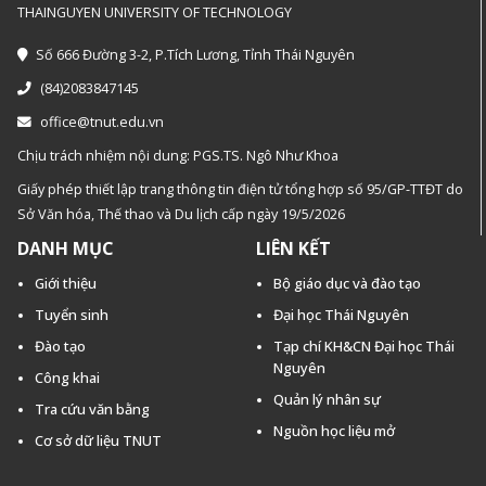
THAINGUYEN UNIVERSITY OF TECHNOLOGY
Số 666 Đường 3-2, P.Tích Lương, Tỉnh Thái Nguyên
(84)2083847145
office@tnut.edu.vn
Chịu trách nhiệm nội dung: PGS.TS. Ngô Như Khoa
Giấy phép thiết lập trang thông tin điện tử tổng hợp số 95/GP-TTĐT do
Sở Văn hóa, Thế thao và Du lịch cấp ngày 19/5/2026
DANH MỤC
LIÊN KẾT
Giới thiệu
Bộ giáo dục và đào tạo
Tuyển sinh
Đại học Thái Nguyên
Đào tạo
Tạp chí KH&CN Đại học Thái
Nguyên
Công khai
Quản lý nhân sự
Tra cứu văn bằng
Nguồn học liệu mở
Cơ sở dữ liệu TNUT