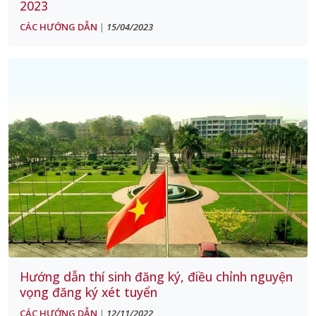
2023
CÁC HƯỚNG DẪN
15/04/2023
|
Hướng dẫn thí sinh đăng ký, điều chỉnh nguyện
vọng đăng ký xét tuyển
CÁC HƯỚNG DẪN
12/11/2022
|