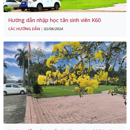
Hướng dẫn nhập học tân sinh viên K60
CÁC HƯỚNG DẪN
02/08/2024
|