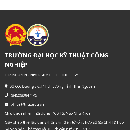
TRƯỜNG ĐẠI HỌC KỸ THUẬT CÔNG
NGHIỆP
THAINGUYEN UNIVERSITY OF TECHNOLOGY
Số 666 Đường 3-2, P.Tích Lương, Tỉnh Thái Nguyên
(84)2083847145
office@tnut.edu.vn
Chịu trách nhiệm nội dung: PGS.TS. Ngô Như Khoa
Giấy phép thiết lập trang thông tin điện tử tổng hợp số 95/GP-TTĐT do
Sở Văn hóa, Thế thao và Du lịch cấp ngày 19/5/2026