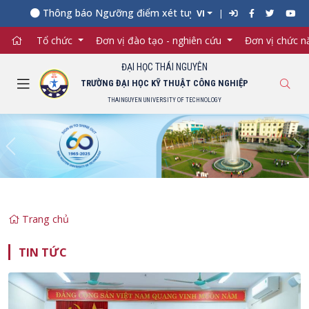
Thông báo Ngưỡng điểm xét tuyển đối với từng ngành đào tạ
VI
Tổ chức
Đơn vị đào tạo - nghiên cứu
Đơn vị chức 
ĐẠI HỌC THÁI NGUYÊN
TRƯỜNG ĐẠI HỌC KỸ THUẬT CÔNG NGHIỆP
THAINGUYEN UNIVERSITY OF TECHNOLOGY
Previous
Ne
Trang chủ
TIN TỨC