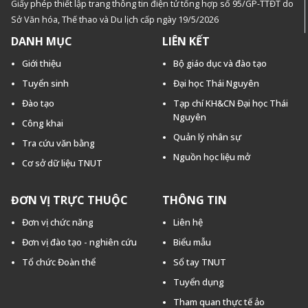
Giấy phép thiết lập trang thông tin điện tử tổng hợp số 95/GP-TTĐT do
Sở Văn hóa, Thế thao và Du lịch cấp ngày 19/5/2026
DANH MỤC
LIÊN KẾT
Giới thiệu
Bộ giáo dục và đào tạo
Tuyển sinh
Đại học Thái Nguyên
Đào tạo
Tạp chí KH&CN Đại học Thái
Nguyên
Công khai
Quản lý nhân sự
Tra cứu văn bằng
Nguồn học liệu mở
Cơ sở dữ liệu TNUT
ĐƠN VỊ TRỰC THUỘC
THÔNG TIN
Đơn vị chức năng
Liên hệ
Đơn vị đào tạo - nghiên cứu
Biểu mẫu
Tổ chức Đoàn thể
Sổ tay TNUT
Tuyển dụng
Tham quan thực tế ảo