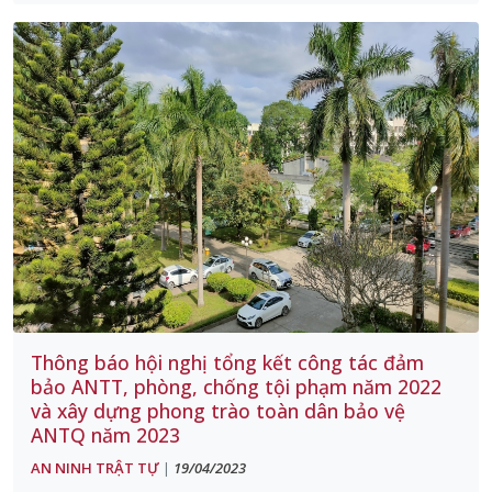
Thông báo hội nghị tổng kết công tác đảm
bảo ANTT, phòng, chống tội phạm năm 2022
và xây dựng phong trào toàn dân bảo vệ
ANTQ năm 2023
AN NINH TRẬT TỰ
19/04/2023
|