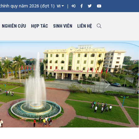
h quy năm 2026 (đợt 1) và Trường Đại học Kỹ thuật Công nghiệp -
VI
NGHIÊN CỨU
HỢP TÁC
SINH VIÊN
LIÊN HỆ
Next