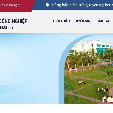
Thông báo điểm trúng tuyển đại học chín
ị chức năng
CÔNG NGHIỆP
GIỚI THIỆU
TUYỂN SINH
ĐÀO TẠO
CHNOLOGY