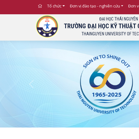
Tổ chức
Đơn vị đào tạo - nghiên cứu
Đơn v
ĐẠI HỌC THÁI NGUYÊN
TRƯỜNG ĐẠI HỌC KỸ THUẬT 
THAINGUYEN UNIVERSITY OF TE
Previous