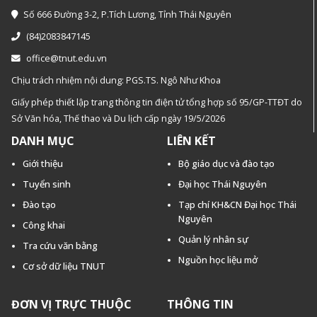
Số 666 Đường 3-2, P.Tích Lương, Tỉnh Thái Nguyên
(84)2083847145
office@tnut.edu.vn
Chịu trách nhiệm nội dung: PGS.TS. Ngô Như Khoa
Giấy phép thiết lập trang thông tin điện tử tổng hợp số 95/GP-TTĐT do
Sở Văn hóa, Thế thao và Du lịch cấp ngày 19/5/2026
DANH MỤC
LIÊN KẾT
Giới thiệu
Bộ giáo dục và đào tạo
Tuyển sinh
Đại học Thái Nguyên
Đào tạo
Tạp chí KH&CN Đại học Thái
Nguyên
Công khai
Quản lý nhân sự
Tra cứu văn bằng
Nguồn học liệu mở
Cơ sở dữ liệu TNUT
ĐƠN VỊ TRỰC THUỘC
THÔNG TIN