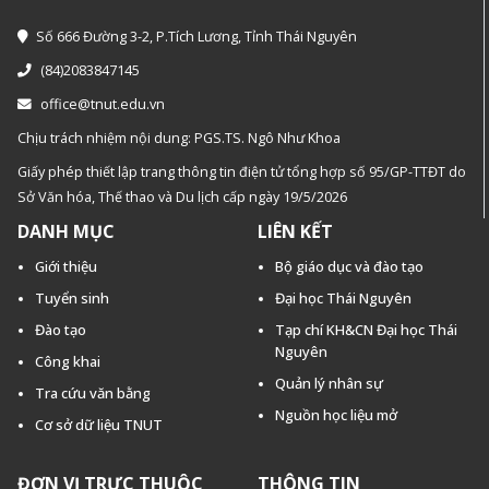
Số 666 Đường 3-2, P.Tích Lương, Tỉnh Thái Nguyên
(84)2083847145
office@tnut.edu.vn
Chịu trách nhiệm nội dung: PGS.TS. Ngô Như Khoa
Giấy phép thiết lập trang thông tin điện tử tổng hợp số 95/GP-TTĐT do
Sở Văn hóa, Thế thao và Du lịch cấp ngày 19/5/2026
DANH MỤC
LIÊN KẾT
Giới thiệu
Bộ giáo dục và đào tạo
Tuyển sinh
Đại học Thái Nguyên
Đào tạo
Tạp chí KH&CN Đại học Thái
Nguyên
Công khai
Quản lý nhân sự
Tra cứu văn bằng
Nguồn học liệu mở
Cơ sở dữ liệu TNUT
ĐƠN VỊ TRỰC THUỘC
THÔNG TIN