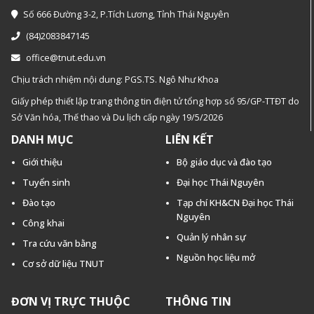
Số 666 Đường 3-2, P.Tích Lương, Tỉnh Thái Nguyên
(84)2083847145
office@tnut.edu.vn
Chịu trách nhiệm nội dung: PGS.TS. Ngô Như Khoa
Giấy phép thiết lập trang thông tin điện tử tổng hợp số 95/GP-TTĐT do
Sở Văn hóa, Thế thao và Du lịch cấp ngày 19/5/2026
DANH MỤC
LIÊN KẾT
Giới thiệu
Bộ giáo dục và đào tạo
Tuyển sinh
Đại học Thái Nguyên
Đào tạo
Tạp chí KH&CN Đại học Thái
Nguyên
Công khai
Quản lý nhân sự
Tra cứu văn bằng
Nguồn học liệu mở
Cơ sở dữ liệu TNUT
ĐƠN VỊ TRỰC THUỘC
THÔNG TIN