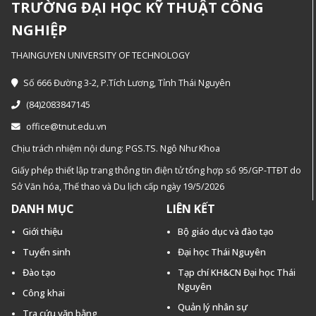
TRƯỜNG ĐẠI HỌC KỸ THUẬT CÔNG
NGHIỆP
THAINGUYEN UNIVERSITY OF TECHNOLOGY
Số 666 Đường 3-2, P.Tích Lương, Tỉnh Thái Nguyên
(84)2083847145
office@tnut.edu.vn
Chịu trách nhiệm nội dung: PGS.TS. Ngô Như Khoa
Giấy phép thiết lập trang thông tin điện tử tổng hợp số 95/GP-TTĐT do
Sở Văn hóa, Thế thao và Du lịch cấp ngày 19/5/2026
DANH MỤC
LIÊN KẾT
Giới thiệu
Bộ giáo dục và đào tạo
Tuyển sinh
Đại học Thái Nguyên
Đào tạo
Tạp chí KH&CN Đại học Thái
Nguyên
Công khai
Quản lý nhân sự
Tra cứu văn bằng