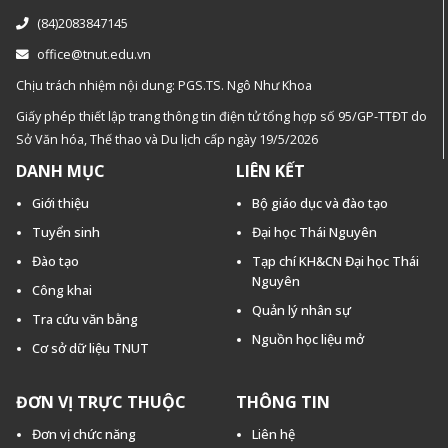
(84)2083847145
office@tnut.edu.vn
Chịu trách nhiệm nội dung: PGS.TS. Ngô Như Khoa
Giấy phép thiết lập trang thông tin điện tử tổng hợp số 95/GP-TTĐT do
Sở Văn hóa, Thế thao và Du lịch cấp ngày 19/5/2026
DANH MỤC
LIÊN KẾT
Giới thiệu
Bộ giáo dục và đào tạo
Tuyển sinh
Đại học Thái Nguyên
Đào tạo
Tạp chí KH&CN Đại học Thái
Nguyên
Công khai
Quản lý nhân sự
Tra cứu văn bằng
Nguồn học liệu mở
Cơ sở dữ liệu TNUT
ĐƠN VỊ TRỰC THUỘC
THÔNG TIN
Đơn vị chức năng
Liên hệ