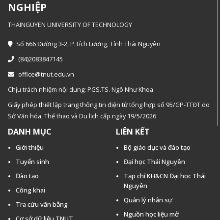
NGHIỆP
THAINGUYEN UNIVERSITY OF TECHNOLOGY
Số 666 Đường 3-2, P.Tích Lương, Tỉnh Thái Nguyên
(84)2083847145
office@tnut.edu.vn
Chịu trách nhiệm nội dung: PGS.TS. Ngô Như Khoa
Giấy phép thiết lập trang thông tin điện tử tổng hợp số 95/GP-TTĐT do
Sở Văn hóa, Thế thao và Du lịch cấp ngày 19/5/2026
DANH MỤC
LIÊN KẾT
Giới thiệu
Bộ giáo dục và đào tạo
Tuyển sinh
Đại học Thái Nguyên
Đào tạo
Tạp chí KH&CN Đại học Thái
Nguyên
Công khai
Quản lý nhân sự
Tra cứu văn bằng
Nguồn học liệu mở
Cơ sở dữ liệu TNUT