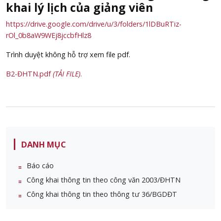
khai lý lịch của giảng viên
https://drive.google.com/drive/u/3/folders/1lDBuRTiz-
rOl_0b8aW9WEj8jccbfHlz8
Trình duyệt không hỗ trợ xem file pdf.
B2-ĐHTN.pdf
(TẢI FILE)
.
DANH MỤC
Báo cáo
Công khai thông tin theo công văn 2003/ĐHTN
Công khai thông tin theo thông tư 36/BGDĐT