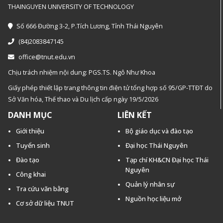
THAINGUYEN UNIVERSITY OF TECHNOLOGY
Số 666 Đường 3-2, P.Tích Lương, Tỉnh Thái Nguyên
(84)2083847145
office@tnut.edu.vn
Chịu trách nhiệm nội dung: PGS.TS. Ngô Như Khoa
Giấy phép thiết lập trang thông tin điện tử tổng hợp số 95/GP-TTĐT do
Sở Văn hóa, Thế thao và Du lịch cấp ngày 19/5/2026
DANH MỤC
LIÊN KẾT
Giới thiệu
Bộ giáo dục và đào tạo
Tuyển sinh
Đại học Thái Nguyên
Đào tạo
Tạp chí KH&CN Đại học Thái
Nguyên
Công khai
Quản lý nhân sự
Tra cứu văn bằng
Nguồn học liệu mở
Cơ sở dữ liệu TNUT