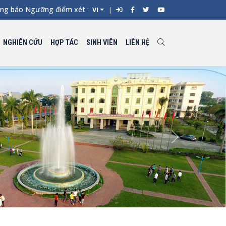
áo Ngưỡng điểm xét tuyển đối với từng ngành đào tạo Đại học ch
VI
NGHIÊN CỨU
HỢP TÁC
SINH VIÊN
LIÊN HỆ
Next