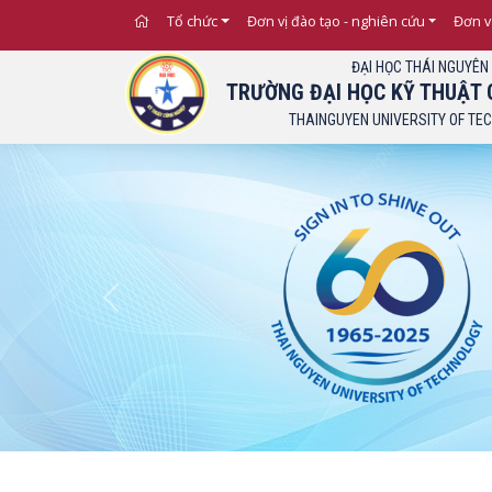
Tổ chức
Đơn vị đào tạo - nghiên cứu
Đơn v
ĐẠI HỌC THÁI NGUYÊN
TRƯỜNG ĐẠI HỌC KỸ THUẬT 
THAINGUYEN UNIVERSITY OF TE
Previous