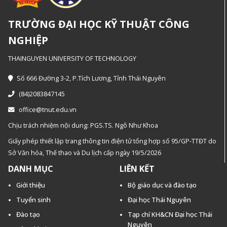
TRƯỜNG ĐẠI HỌC KỸ THUẬT CÔNG
NGHIỆP
THAINGUYEN UNIVERSITY OF TECHNOLOGY
Số 666 Đường 3-2, P.Tích Lương, Tỉnh Thái Nguyên
(84)2083847145
office@tnut.edu.vn
Chịu trách nhiệm nội dung: PGS.TS. Ngô Như Khoa
Giấy phép thiết lập trang thông tin điện tử tổng hợp số 95/GP-TTĐT do
Sở Văn hóa, Thế thao và Du lịch cấp ngày 19/5/2026
DANH MỤC
LIÊN KẾT
Giới thiệu
Bộ giáo dục và đào tạo
Tuyển sinh
Đại học Thái Nguyên
Đào tạo
Tạp chí KH&CN Đại học Thái
Nguyên