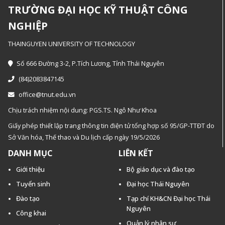
TRƯỜNG ĐẠI HỌC KỸ THUẬT CÔNG
NGHIỆP
THAINGUYEN UNIVERSITY OF TECHNOLOGY
Số 666 Đường 3-2, P.Tích Lương, Tỉnh Thái Nguyên
(84)2083847145
office@tnut.edu.vn
Chịu trách nhiệm nội dung: PGS.TS. Ngô Như Khoa
Giấy phép thiết lập trang thông tin điện tử tổng hợp số 95/GP-TTĐT do
Sở Văn hóa, Thế thao và Du lịch cấp ngày 19/5/2026
DANH MỤC
LIÊN KẾT
Giới thiệu
Bộ giáo dục và đào tạo
Tuyển sinh
Đại học Thái Nguyên
Đào tạo
Tạp chí KH&CN Đại học Thái
Nguyên
Công khai
Quản lý nhân sự