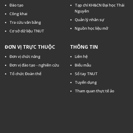
Đào tạo
Tạp chí KH&CN Đại học Thái
Nguyên
Công khai
Quản lý nhân sự
Tra cứu văn bằng
Nguồn học liệu mở
Cơ sở dữ liệu TNUT
ĐƠN VỊ TRỰC THUỘC
THÔNG TIN
Đơn vị chức năng
Liên hệ
Đơn vị đào tạo - nghiên cứu
Biểu mẫu
Tổ chức Đoàn thể
Sổ tay TNUT
Tuyển dụng
Tham quan thực tế ảo