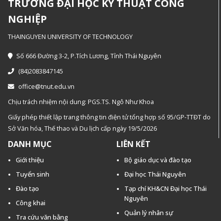
TRƯỜNG ĐẠI HỌC KỸ THUẬT CÔNG
NGHIỆP
THAINGUYEN UNIVERSITY OF TECHNOLOGY
Số 666 Đường 3-2, P.Tích Lương, Tỉnh Thái Nguyên
(84)2083847145
office@tnut.edu.vn
Chịu trách nhiệm nội dung: PGS.TS. Ngô Như Khoa
Giấy phép thiết lập trang thông tin điện tử tổng hợp số 95/GP-TTĐT do
Sở Văn hóa, Thế thao và Du lịch cấp ngày 19/5/2026
DANH MỤC
LIÊN KẾT
Giới thiệu
Bộ giáo dục và đào tạo
Tuyển sinh
Đại học Thái Nguyên
Đào tạo
Tạp chí KH&CN Đại học Thái
Nguyên
Công khai
Quản lý nhân sự
Tra cứu văn bằng