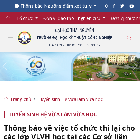
Thông báo Ngưỡng điểm xét tuyển đối với từng ngành đào 
VI
Tổ chức
Đơn vị đào tạo - nghiên cứu
Đơn vị chức 
ĐẠI HỌC THÁI NGUYÊN
TRƯỜNG ĐẠI HỌC KỸ THUẬT CÔNG NGHIỆP
THAINGUYEN UNIVERSITY OF TECHNOLOGY
Previous
Ne
Trang chủ
Tuyển sinh Hệ vừa làm vừa học
TUYỂN SINH HỆ VỪA LÀM VỪA HỌC
Thông báo về việc tổ chức thi lại cho
các lớp VLVH học tại các Cơ sở liên