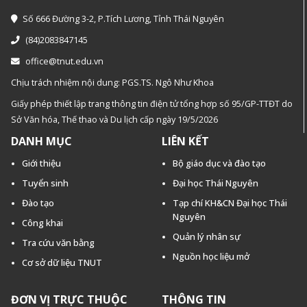
Số 666 Đường 3-2, P.Tích Lương, Tỉnh Thái Nguyên
(84)2083847145
office@tnut.edu.vn
Chịu trách nhiệm nội dung: PGS.TS. Ngô Như Khoa
Giấy phép thiết lập trang thông tin điện tử tổng hợp số 95/GP-TTĐT do
Sở Văn hóa, Thế thao và Du lịch cấp ngày 19/5/2026
DANH MỤC
LIÊN KẾT
Giới thiệu
Bộ giáo dục và đào tạo
Tuyển sinh
Đại học Thái Nguyên
Đào tạo
Tạp chí KH&CN Đại học Thái
Nguyên
Công khai
Quản lý nhân sự
Tra cứu văn bằng
Nguồn học liệu mở
Cơ sở dữ liệu TNUT
ĐƠN VỊ TRỰC THUỘC
THÔNG TIN