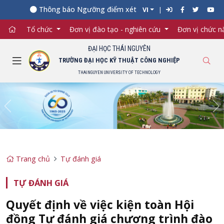
Thông báo Ngưỡng điểm xét tuyển đối với từng ngành đà
VI
Tổ chức
Đơn vị đào tạo - nghiên cứu
Đơn vị chức 
ĐẠI HỌC THÁI NGUYÊN
TRƯỜNG ĐẠI HỌC KỸ THUẬT CÔNG NGHIỆP
THAINGUYEN UNIVERSITY OF TECHNOLOGY
Previous
Ne
Trang chủ
Tự đánh giá
TỰ ĐÁNH GIÁ
Quyết định về việc kiện toàn Hội
đồng Tự đánh giá chương trình đào