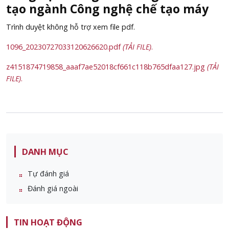
tạo ngành Công nghệ chế tạo máy
Trình duyệt không hỗ trợ xem file pdf.
1096_20230727033120626620.pdf
(TẢI FILE)
.
z4151874719858_aaaf7ae52018cf661c118b765dfaa127.jpg
(TẢI
FILE)
.
DANH MỤC
Tự đánh giá
Đánh giá ngoài
TIN HOẠT ĐỘNG