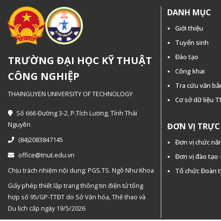
DANH MỤC
Giới thiệu
Tuyển sinh
Đào tạo
TRƯỜNG ĐẠI HỌC KỸ THUẬT
Công khai
CÔNG NGHIỆP
Tra cứu văn b
THAINGUYEN UNIVERSITY OF TECHNOLOGY
Cơ sở dữ liệu 
Số 666 Đường 3-2, P.Tích Lương, Tỉnh Thái
Nguyên
ĐƠN VỊ TRỰ
(84)2083847145
Đơn vị chức nă
office@tnut.edu.vn
Đơn vị đào tạo
Chịu trách nhiệm nội dung: PGS.TS. Ngô Như Khoa
Tổ chức Đoàn 
Giấy phép thiết lập trang thông tin điện tử tổng
hợp số 95/GP-TTĐT do Sở Văn hóa, Thế thao và
Du lịch cấp ngày 19/5/2026