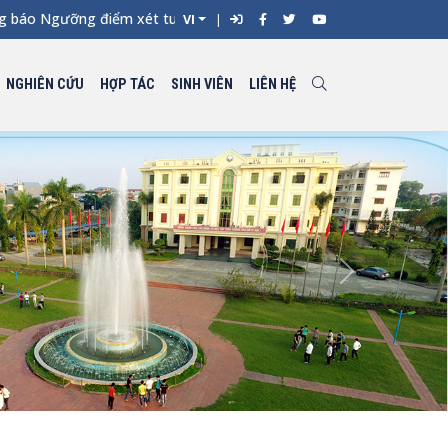
 Ngưỡng điểm xét tuyển đối với từng ngành đào tạo Đại học chín
VI
NGHIÊN CỨU
HỢP TÁC
SINH VIÊN
LIÊN HỆ
Next