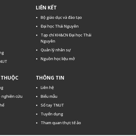
LIÊN KẾT
Bộ giáo dục và đào tạo
Đại học Thái Nguyên
Tạp chí KH&CN Đại học Thái
Nguyên
Quản lý nhân sự
ằng
Nguồn học liệu mở
TNUT
C THUỘC
THÔNG TIN
ng
Liên hệ
 - nghiên cứu
Biểu mẫu
thể
Sổ tay TNUT
Tuyển dụng
Tham quan thực tế ảo