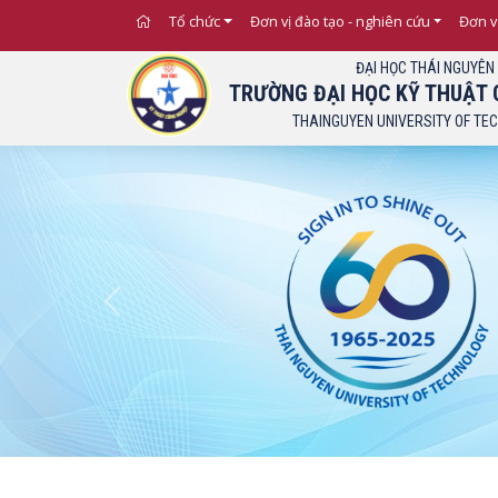
Tổ chức
Đơn vị đào tạo - nghiên cứu
Đơn v
ĐẠI HỌC THÁI NGUYÊN
TRƯỜNG ĐẠI HỌC KỸ THUẬT 
THAINGUYEN UNIVERSITY OF TE
Previous