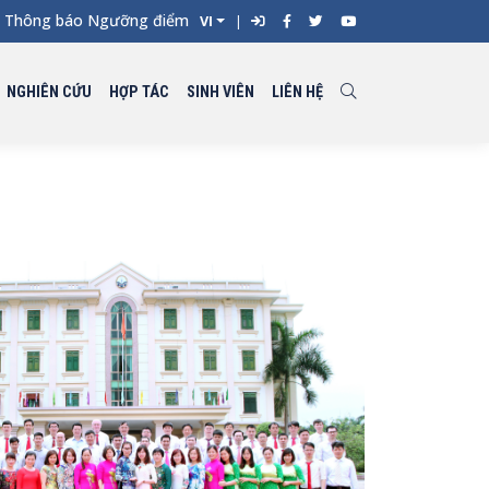
hông báo Ngưỡng điểm xét tuyển đối với từng ngành đào tạo Đại 
VI
NGHIÊN CỨU
HỢP TÁC
SINH VIÊN
LIÊN HỆ
Next