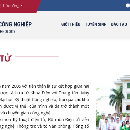
T
ị chức năng
CÔNG NGHIỆP
GIỚI THIỆU
TUYỂN SINH
ĐÀO TẠO
CHNOLOGY
 TỬ
m 2005 với tiền thân là sự kết hợp giữa hai
được tách ra từ Khoa Điện với Trung tâm Máy
Đại học Kỹ thuật Công nghiêp, trải qua các khó
nh được vị thế của mình và đã trở thành một
, và chuyển giao công nghệ.
ôn Kỹ thuật điện tử, Bộ môn Điện tử viễn
g nghệ Thông tin; và tổ Văn phòng. Tổng số