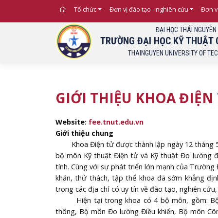
Tổ chức
Đơn vị đào tạo - nghiên cứu
Đơn v
ĐẠI HỌC THÁI NGUYÊN
TRƯỜNG ĐẠI HỌC KỸ THUẬT 
THAINGUYEN UNIVERSITY OF TE
Previous
GIỚI THIỆU KHOA ĐIỆN
Website:
fee.tnut.edu.vn
Giới thiệu chung
Khoa Điện tử được thành lập ngày 12 tháng 5 nă
bộ môn Kỹ thuật Điện tử và Kỹ thuật Đo lường 
tính. Cùng với sự phát triển lớn mạnh của Trường 
khăn, thử thách, tập thể khoa đã sớm khẳng đị
trong các địa chỉ có uy tín về đào tạo, nghiên cứu
Hiện tại trong khoa có 4 bộ môn, gồm: Bộ m
thông, Bộ môn Đo lường Điều khiển, Bộ môn Côn