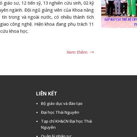
giáo sư, 12 tiến sỹ, 13 nghiên cứu sinh, 02 kỹ
chuyên ngành. Đội ngũ giảng viên của Khoa năng
tín trong và ngoài nước, có nhiều thành tích
 giao công nghệ. Hiện khoa đang phụ trách 11
 cứu khoa học.
Xem thêm
chất lượng cao, thích hợp, và dễ tiếp cận ở
c này với mục đích truyền thụ kiến thức cơ bản,
ệm thực tiễn, tạo dựng môi trường nghiên cứu
ng tác tại các khu công nghiệp, trường đại học,
LIÊN KẾT
Bộ giáo dục và đào tạo
UYÊN NGÀNH ĐIỆN TỬ VIỄN THÔNG
Đại học Thái Nguyên
thuật ngữ liên quan tới việc truyền thông tin
Tạp chí KH&CN Đại học Thái
Nguyên
sử dụng những công nghệ tiên tiến để tạo nên
 cá nhân hoặc tổ chức muốn có. Có thể nói lĩnh
Quản lý nhân sự