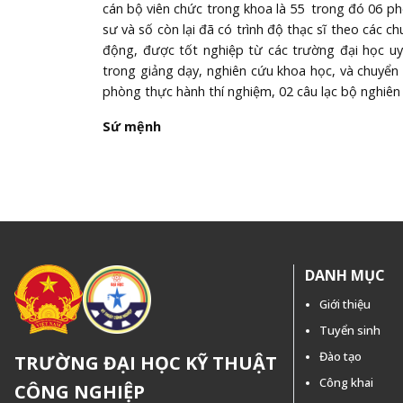
cán bộ viên chức trong khoa là 55 trong đó 06 phó 
sư và số còn lại đã có trình độ thạc sĩ theo các 
động, được tốt nghiệp từ các trường đại học uy 
trong giảng dạy, nghiên cứu khoa học, và chuyển
phòng thực hành thí nghiệm, 02 câu lạc bộ nghiên
Sứ mệnh
Cung cấp cho sinh viên chương trình giáo dục 
trình độ đại học và sau đại học. Hình thức giáo dụ
cơ sở và chuyên ngành, chia sẻ những kinh nghi
giúp cho sinh viên sau khi tốt nghiệp có cơ hội cô
viện nghiên cứu, các lĩnh vực khác.
DANH MỤC
NGÀNH ĐÀO TẠO:
Giới thiệu
NGÀNH KỸ THUẬT ĐIỆN TỬ - VIỄN THÔNG CH
Tuyển sinh
Giới thiệu:
Viễn thông (Telecommunication) là một 
Đào tạo
TRƯỜNG ĐẠI HỌC KỸ THUẬT
và tín hiệu. Ngành Điện tử Viễn thông là ngành 
Công khai
CÔNG NGHIỆP
các thiết bị giúp cho việc truy suất thông tin mà