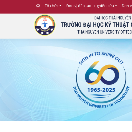
Thông báo Ngưỡng đ
Tổ chức
Đơn vị đào tạo - nghiên cứu
Đơn v
ĐẠI HỌC THÁI NGUYÊN
TRƯỜNG ĐẠI HỌC KỸ THUẬT 
THAINGUYEN UNIVERSITY OF TE
Previous