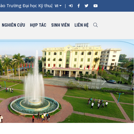
 Trường Đại học Kỹ thuật Công nghiệp đợt 1 năm 2026 -
VI
NGHIÊN CỨU
HỢP TÁC
SINH VIÊN
LIÊN HỆ
Next