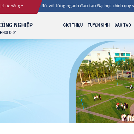
iểm xét tuyển đối với từng ngành đào tạo Đại học chính quy vào
ị chức năng
CÔNG NGHIỆP
GIỚI THIỆU
TUYỂN SINH
ĐÀO TẠO
CHNOLOGY