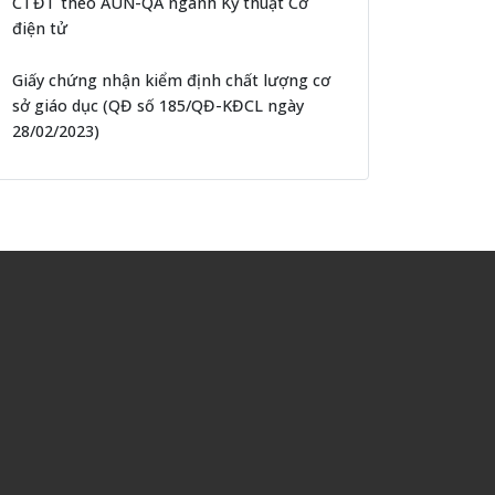
CTĐT theo AUN-QA ngành Kỹ thuật Cơ
điện tử
Giấy chứng nhận kiểm định chất lượng cơ
sở giáo dục (QĐ số 185/QĐ-KĐCL ngày
28/02/2023)