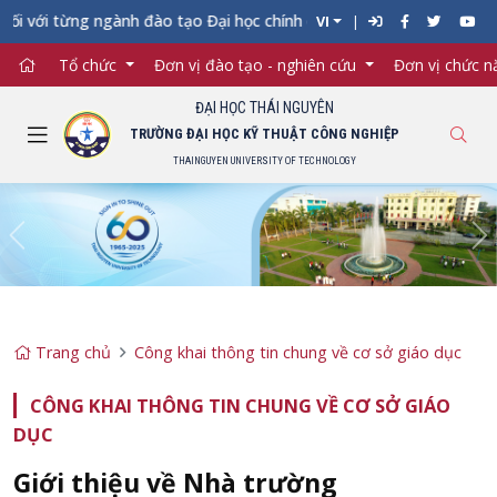
 với từng ngành đào tạo Đại học chính quy vào Trường Đại học K
VI
Tổ chức
Đơn vị đào tạo - nghiên cứu
Đơn vị chức 
ĐẠI HỌC THÁI NGUYÊN
TRƯỜNG ĐẠI HỌC KỸ THUẬT CÔNG NGHIỆP
THAINGUYEN UNIVERSITY OF TECHNOLOGY
Previous
Ne
Trang chủ
Công khai thông tin chung về cơ sở giáo dục
CÔNG KHAI THÔNG TIN CHUNG VỀ CƠ SỞ GIÁO
DỤC
Giới thiệu về Nhà trường