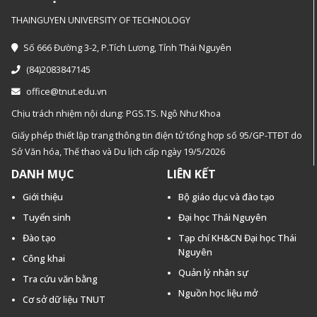
THAINGUYEN UNIVERSITY OF TECHNOLOGY
Số 666 Đường 3-2, P.Tích Lương, Tỉnh Thái Nguyên
(84)2083847145
office@tnut.edu.vn
Chịu trách nhiệm nội dung: PGS.TS. Ngô Như Khoa
Giấy phép thiết lập trang thông tin điện tử tổng hợp số 95/GP-TTĐT do
Sở Văn hóa, Thế thao và Du lịch cấp ngày 19/5/2026
DANH MỤC
LIÊN KẾT
Giới thiệu
Bộ giáo dục và đào tạo
Tuyển sinh
Đại học Thái Nguyên
Đào tạo
Tạp chí KH&CN Đại học Thái
Nguyên
Công khai
Quản lý nhân sự
Tra cứu văn bằng
Nguồn học liệu mở
Cơ sở dữ liệu TNUT