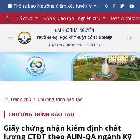
Thông báo Ngưỡng điểm xét tuyển đối với từng ngành đào tạo
VI
Tổ chức
Đơn vị đào tạo - nghiên cứu
Đơn vị chức 
ĐẠI HỌC THÁI NGUYÊN
TRƯỜNG ĐẠI HỌC KỸ THUẬT CÔNG NGHIỆP
THAINGUYEN UNIVERSITY OF TECHNOLOGY
Previous
Ne
Trang chủ
Chương trình đào tạo
CHƯƠNG TRÌNH ĐÀO TẠO
Giấy chứng nhận kiểm định chất
lượng CTĐT theo AUN-QA ngành Kỹ