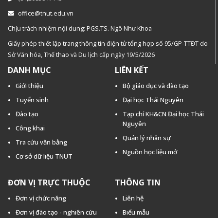
office@tnut.edu.vn
Chịu trách nhiệm nội dung: PGS.TS. Ngô Như Khoa
Giấy phép thiết lập trang thông tin điện tử tổng hợp số 95/GP-TTĐT do
Sở Văn hóa, Thế thao và Du lịch cấp ngày 19/5/2026
DANH MỤC
LIÊN KẾT
Giới thiệu
Bộ giáo dục và đào tạo
Tuyển sinh
Đại học Thái Nguyên
Đào tạo
Tạp chí KH&CN Đại học Thái
Nguyên
Công khai
Quản lý nhân sự
Tra cứu văn bằng
Nguồn học liệu mở
Cơ sở dữ liệu TNUT
ĐƠN VỊ TRỰC THUỘC
THÔNG TIN
Đơn vị chức năng
Liên hệ
Đơn vị đào tạo - nghiên cứu
Biểu mẫu